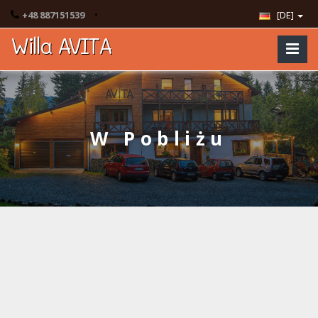
•
+48 887151539
[DE]
Willa AVITA
W Pobliżu