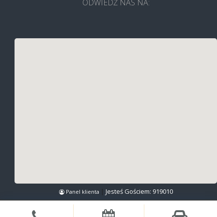
ODWIEDŹ NAS NA:
|
Jesteś Gościem:
919010
Panel klienta