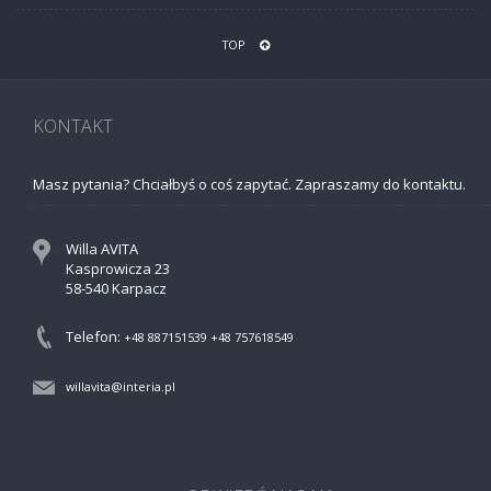
TOP
KONTAKT
Masz pytania? Chciałbyś o coś zapytać. Zapraszamy do kontaktu.
Willa AVITA
Kasprowicza 23
58-540 Karpacz
Telefon:
+48 887151539
+48 757618549
willavita@interia.pl