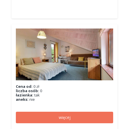
Cena od:
0 zł
liczba osób:
0
łazienka:
tak
aneks:
nie
więcej