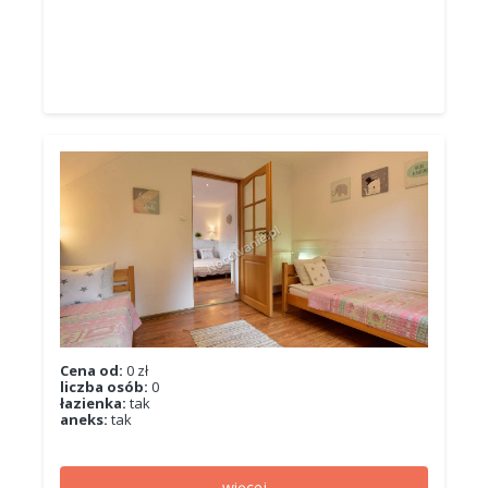
Cena od:
0 zł
liczba osób:
0
łazienka:
tak
aneks:
tak
więcej