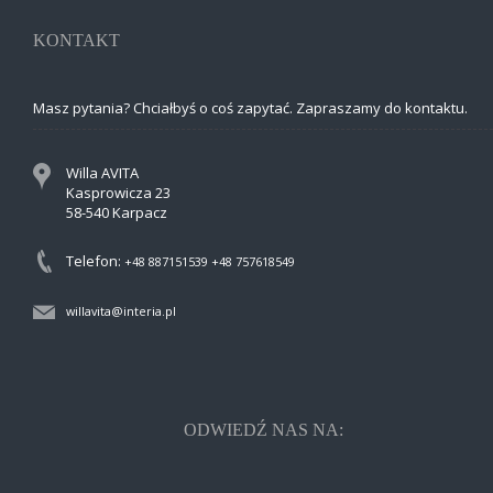
KONTAKT
Masz pytania? Chciałbyś o coś zapytać. Zapraszamy do kontaktu.
Willa AVITA
Kasprowicza 23
58-540 Karpacz
Telefon:
+48 887151539
+48 757618549
willavita@interia.pl
ODWIEDŹ NAS NA: