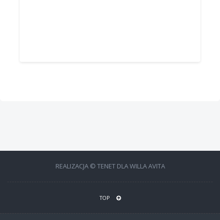
REALIZACJA © TENET DLA WILLA AVITA
TOP