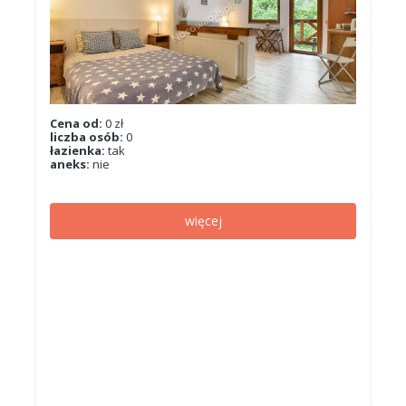
Cena od:
0 zł
liczba osób:
0
łazienka:
tak
aneks:
nie
więcej