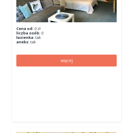
Cena od:
0 zł
liczba osób:
0
łazienka:
tak
aneks:
tak
więcej