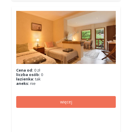
Cena od:
0 zł
liczba osób:
0
łazienka:
tak
aneks:
nie
więcej