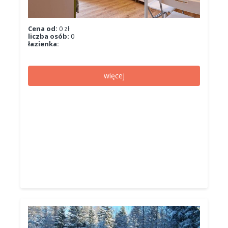
Cena od:
0 zł
liczba osób:
0
łazienka:
więcej