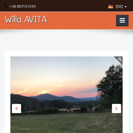
•
+48 887151539
[DE]
Willa AVITA