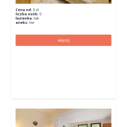
Cena od:
0 zł
liczba osób:
0
łazienka:
tak
aneks:
nie
więcej