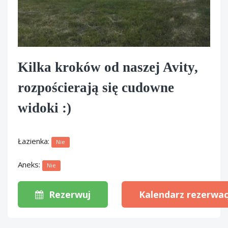
Kilka kroków od naszej Avity,
rozpościerają się cudowne
widoki :)
Łazienka:
Nie
Aneks:
Nie
Rezerwuj
Kalendarz rezerwac