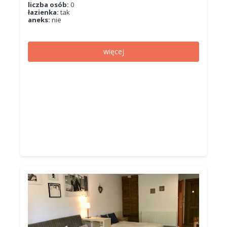
liczba osób:
0
łazienka:
tak
aneks:
nie
więcej