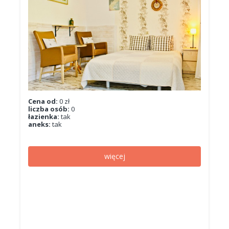
Cena od:
0 zł
liczba osób:
0
łazienka:
tak
aneks:
tak
więcej