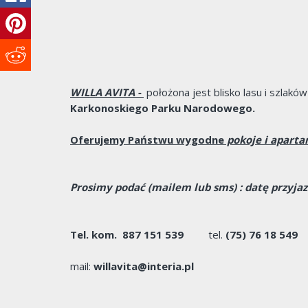
WILLA AVITA -
położona jest blisko lasu i szlakó
Karkonoskiego Parku Narodowego.
Oferujemy Państwu wygodne
pokoje i aparta
Prosimy podać
(mailem lub sms)
: datę przyja
Tel. kom.
887 151 539
tel.
(75) 76 18 549
mail:
willavita@interia.pl