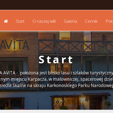
Start
O naszej willi
Galeria
Cennik
Pok
Start
 AVITA - położona jest blisko lasu i szlaków turystyczn
znym miejscu Karpacza, w malowniczej, spacerowej dziel
siedle Skalne na skraju Karkonoskiego Parku Narodowe