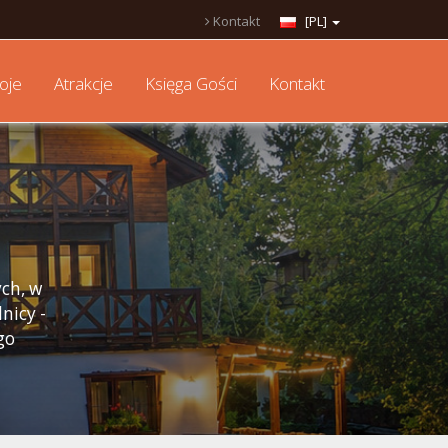
Kontakt
[PL]
oje
Atrakcje
Księga Gości
Kontakt
ych, w
nicy -
go