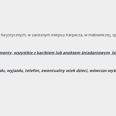
w turystycznych, w zacisznym miejscu Karpacza, w malowniczej, sp
menty, wszystkie z kącikiem lub aneksem śniadaniowym, łaz
zdu, wyjazdu, telefon, ewentualny wiek dzieci, wówczas wyś