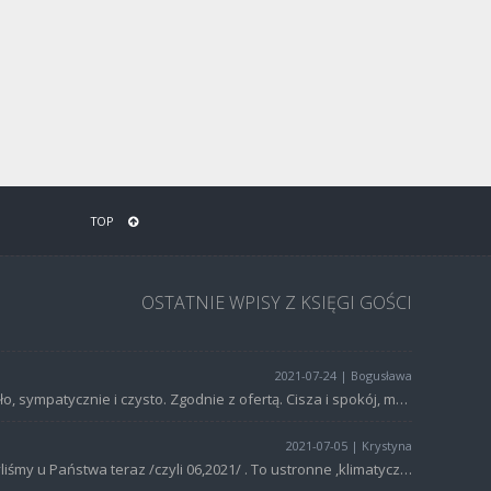
TOP
OSTATNIE WPISY Z KSIĘGI GOŚCI
2021-07-24 | Bogusława
Miło, sympatycznie i czysto. Zgodnie z ofertą. Cisza i spokój, można wypocząć. Chciałabym jeszcze wrócić tam za rok ????????????
2021-07-05 | Krystyna
Byliśmy u Państwa teraz /czyli 06,2021/ . To ustronne ,klimatyczne miejsce .Czyściutkie przestronne pokoje. Gospodarze dbają o gości. Polecam to miejsce . Serdecznie pozdrawiam . Krystyna i Andrzej