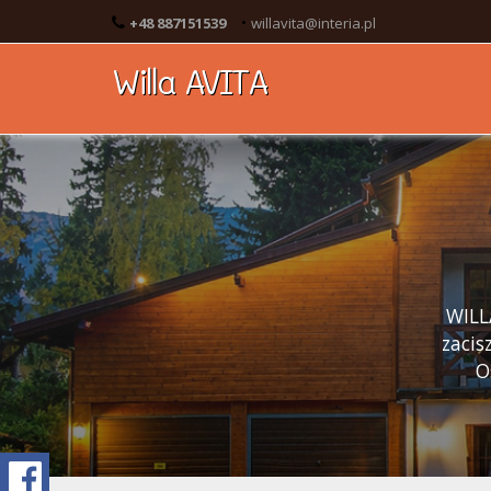
•
+48 887151539
willavita@interia.pl
Willa AVITA
WILLA
zacis
O