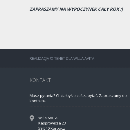
ZAPRASZAMY NA WYPOCZYNEK CAŁY ROK :)
REALIZACJA © TENET DLA WILLA AVITA
KONTAKT
Masz pytania? Chciałbyś o coś zapytać. Zapraszamy do
kontaktu.
Willa AVITA
Kasprowicza 23
58-540 Karpacz