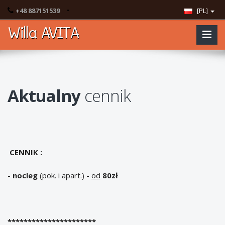
•
+48 887151539
[PL]
Willa AVITA
Aktualny
cennik
CENNIK
:
- nocleg
(pok. i apart.) -
od
80zł
**********************