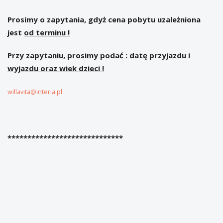
Prosimy
o zapytania,
gdyż cena pobytu uzależniona
jest
od terminu !
Przy zapytaniu, prosimy podać : datę przyjazdu i
wyjazdu oraz wiek dzieci !
willavita@interia.pl
*****************************