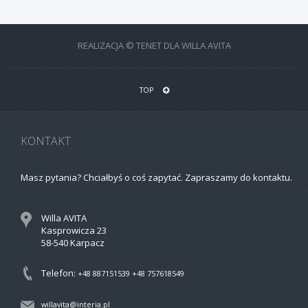
REALIZACJA © TENET DLA WILLA AVITA
TOP
KONTAKT
Masz pytania? Chciałbyś o coś zapytać. Zapraszamy do kontaktu.
Willa AVITA
Kasprowicza 23
58-540 Karpacz
Telefon:
+48 887151539
+48 757618549
willavita@interia.pl