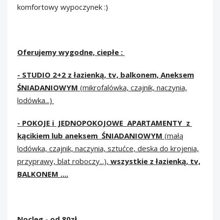
komfortowy wypoczynek :)
Oferujemy wygodne, ciepłe :
- STUDIO 2+2 z łazienką, tv, balkonem, Aneksem
ŚNIADANIOWYM
(mikrofalówka, czajnik, naczynia,
lodówka...)
- POKOJE i JEDNOPOKOJOWE
APARTAMENTY z
kącikiem lub aneksem ŚNIADANIOWYM
(małą
lodówka, czajnik, naczynia, sztućce, deska do krojenia,
przyprawy, blat roboczy...),
wszystkie z łazienką, tv,
BALKONEM ....
Nocleg - od 80zł