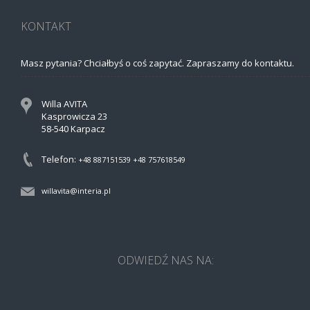
KONTAKT
Masz pytania? Chciałbyś o coś zapytać. Zapraszamy do kontaktu.
Willa AVITA
Kasprowicza 23
58-540 Karpacz
Telefon:
+48 887151539
+48 757618549
willavita@interia.pl
ODWIEDŹ NAS NA: